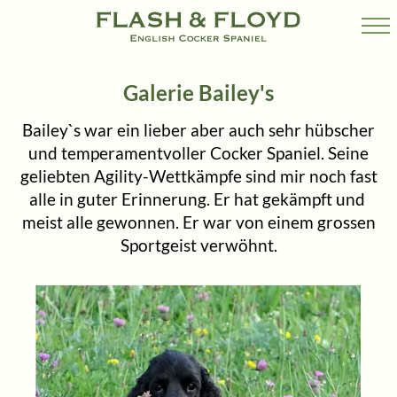
HOME
Galerie Bailey's
Bailey`s war ein lieber aber auch sehr hübscher
MEINE HUNDE
und temperamentvoller Cocker Spaniel. Seine
geliebten Agility-Wettkämpfe sind mir noch fast
NEWS
alle in guter Erinnerung. Er hat gekämpft und
meist alle gewonnen. Er war von einem grossen
Sportgeist verwöhnt.
GEDICHTE & WEISHEITEN
BILDER & VIDEOS
AGILITY