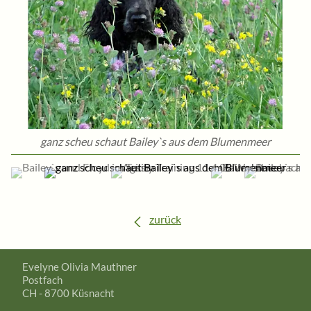
LINKS
ganz scheu schaut Bailey`s aus dem Blumenmeer
zurück
Evelyne Olivia Mauthner
Postfach
CH - 8700 Küsnacht